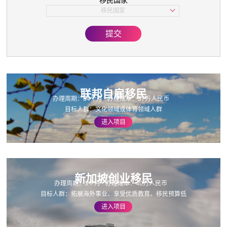
移民国家
子女教育
移民国家
美国
欧洲
提交
亚洲
加拿大
联邦自雇移民
办理周期：34个月
办理成本：37万人民币
目标人群：文化领域或体育领域人群
进入项目
新加坡创业移民
办理周期：3个月
办理成本：40万人民币
目标人群：拓展海外事业、享受优质教育、移民预算低
进入项目