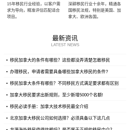
15年移民行业经验，以客户需
深耕移民行业十余年，精通各
等级 1-6 0分
求为导向，精准评估匹配适合
国移民法规，特别是美国、加
等级 7-8 5分
项目。
拿大、欧洲各国。
等级 9-10 6分
等级 11-12 7分
最新资讯
法语书面理解 最高1分
LATEST NEWS
等级 1-6 0分
移民加拿大的条件有哪些？这些都没弄清楚怎敢移民
等级 7-8 1分
等级 9-10 1分
办理移民，申请者需要具备哪些加拿大移民的条件?
等级 11-12 1分
移民加拿大条件有哪些？不同移民方式满足要求都有区别
法语书面表达 最高1分
加拿大移民要求出新规则，至少新增5000个名额!
等级 1-6 0分
移民必读手册：加拿大技术移民最全介绍
等级 7-8 1分
北京加拿大移民公司如何选择？必须具备以下这几点
等级 9-10 1分
等级 11-12 1分
龙源海外移民值得信赖吗？是否属于正规的移民中介？