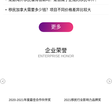
英语口头理解能力 最高2分
移民加拿大需要多少钱？项目不同价格差异比较大
等级 1-4 0分
等级 5-8 1分
更多
等级 9-12 2分
英语口头表达 最高2分
等级 1-4 0分
企业荣誉
等级 5-8 1分
ENTERPRISE HONOR
等级 9-12 2分
英语书面理解 最高1分
等级 1-4 0分
<
>
等级 5-8 1分
等级 9-12 1分
2020-2021年度最佳合作伙伴奖
2021移民行业影响力品牌奖
英语书面表达 最高1分
等级 1-4 0分