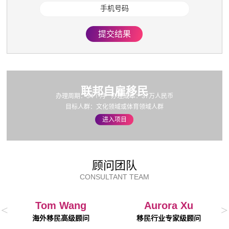
年龄 最高10分
提交结果
18 ~ 45 岁 10分
46 岁 8分
47 岁 6分
48 岁 4分
联邦自雇移民
办理周期：34个月
办理成本：37万人民币
49 岁 2分
目标人群：文化领域或体育领域人群
50 岁及以上 0分
进入项目
法语口头理解能力 最高7分
等级 1-6 0分
顾问团队
等级 7-8 5分
CONSULTANT TEAM
等级 9-10 6分
等级 11-12 7分
Tom Wang
Aurora Xu
<
>
海外移民高级顾问
移民行业专家级顾问
法语口头表达 最高7分