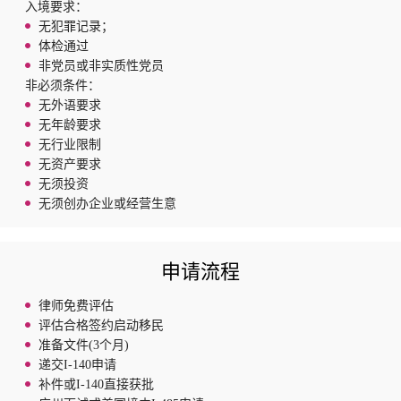
入境要求：
无犯罪记录；
体检通过
非党员或非实质性党员
非必须条件：
无外语要求
无年龄要求
无行业限制
无资产要求
无须投资
无须创办企业或经营生意
申请流程
律师免费评估
评估合格签约启动移民
准备文件(3个月)
递交I-140申请
补件或I-140直接获批