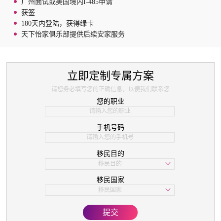
广州面试或美国境内I-485申请
获签
180天内登陆，获得绿卡
天下怡家俱乐部提供后续安家服务
立即定制专属方案
请您务必填写您的正确信息，以便我们联系您
您的职业
手机号码
移民目的
移民目的
学习
移民国家
子女教育
移民国家
美国
欧洲
提交
亚洲