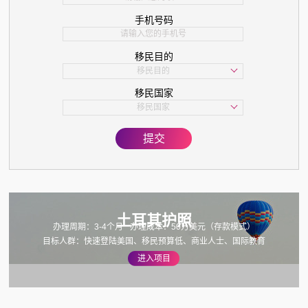
手机号码
移民目的
移民目的
学习
移民国家
子女教育
移民国家
美国
欧洲
提交
亚洲
加拿大
土耳其护照
办理周期：3-4个月
办理成本：50万美元（存款模式）
目标人群：快速登陆美国、移民预算低、商业人士、国际教育
进入项目