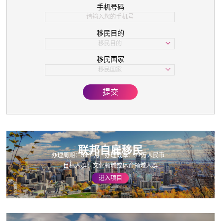
手机号码
移民目的
移民目的
学习
移民国家
子女教育
移民国家
美国
欧洲
提交
亚洲
加拿大
联邦自雇移民
办理周期：34个月
办理成本：37万人民币
目标人群：文化领域或体育领域人群
进入项目