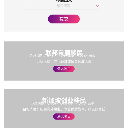
移民国家
子女教育
移民国家
美国
欧洲
提交
亚洲
加拿大
联邦自雇移民
办理周期：34个月
办理成本：37万人民币
目标人群：文化领域或体育领域人群
进入项目
新加坡创业移民
办理周期：3个月
办理成本：40万人民币
目标人群：拓展海外事业、享受优质教育、移民预算低
进入项目