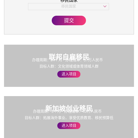
移民国家
子女教育
移民国家
美国
欧洲
提交
亚洲
加拿大
联邦自雇移民
办理周期：34个月
办理成本：37万人民币
目标人群：文化领域或体育领域人群
进入项目
新加坡创业移民
办理周期：3个月
办理成本：40万人民币
目标人群：拓展海外事业、享受优质教育、移民预算低
进入项目