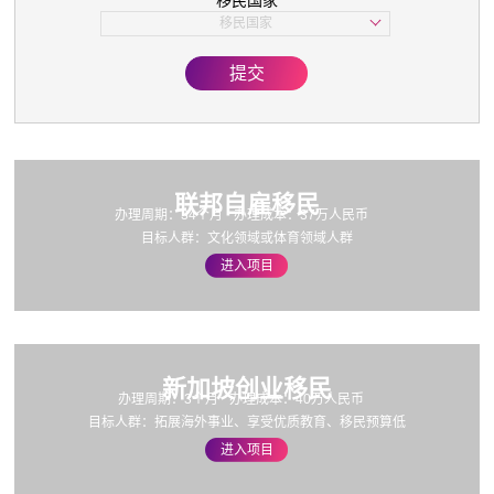
移民国家
子女教育
移民国家
美国
欧洲
提交
亚洲
加拿大
联邦自雇移民
办理周期：34个月
办理成本：37万人民币
目标人群：文化领域或体育领域人群
进入项目
新加坡创业移民
办理周期：3个月
办理成本：40万人民币
目标人群：拓展海外事业、享受优质教育、移民预算低
进入项目