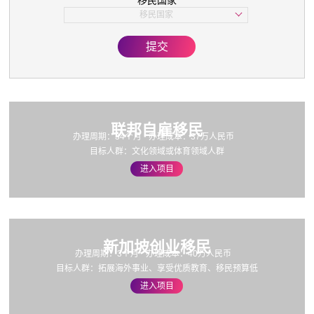
移民国家
子女教育
移民国家
美国
欧洲
提交
亚洲
加拿大
联邦自雇移民
办理周期：34个月
办理成本：37万人民币
目标人群：文化领域或体育领域人群
进入项目
新加坡创业移民
办理周期：3个月
办理成本：40万人民币
目标人群：拓展海外事业、享受优质教育、移民预算低
进入项目