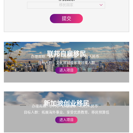
子女教育
移民国家
美国
欧洲
提交
亚洲
加拿大
联邦自雇移民
办理周期：34个月
办理成本：37万人民币
目标人群：文化领域或体育领域人群
进入项目
新加坡创业移民
办理周期：3个月
办理成本：40万人民币
目标人群：拓展海外事业、享受优质教育、移民预算低
进入项目