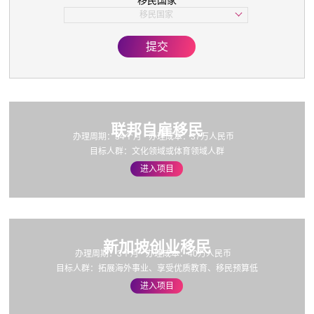
移民国家
子女教育
移民国家
美国
欧洲
提交
亚洲
加拿大
联邦自雇移民
办理周期：34个月
办理成本：37万人民币
目标人群：文化领域或体育领域人群
进入项目
新加坡创业移民
办理周期：3个月
办理成本：40万人民币
目标人群：拓展海外事业、享受优质教育、移民预算低
进入项目