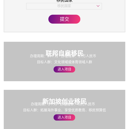
移民国家
子女教育
移民国家
美国
欧洲
提交
亚洲
加拿大
联邦自雇移民
办理周期：34个月
办理成本：37万人民币
目标人群：文化领域或体育领域人群
进入项目
新加坡创业移民
办理周期：3个月
办理成本：40万人民币
目标人群：拓展海外事业、享受优质教育、移民预算低
进入项目