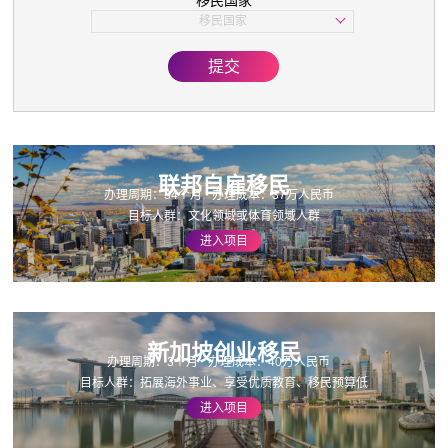
移民国家
子女教育
移民国家
美国
欧洲
提交
亚洲
加拿大
联邦自雇移民
办理周期：34个月
办理成本：37万人民币
目标人群：文化领域或体育领域人群
进入项目
新加坡创业移民
办理周期：3个月
办理成本：40万人民币
目标人群：拓展海外事业、享受优质教育、移民预算低
进入项目