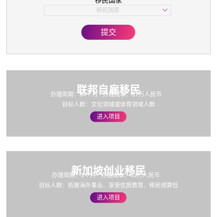
移民国家
子女教育
移民国家
美国
欧洲
提交
亚洲
加拿大
联邦自雇移民
办理周期：34个月
办理成本：37万人民币
目标人群：文化领域或体育领域人群
进入项目
新加坡创业移民
办理周期：3个月
办理成本：40万人民币
目标人群：拓展海外事业、享受优质教育、移民预算低
进入项目