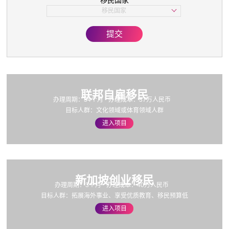
移民国家
子女教育
移民国家
美国
欧洲
提交
亚洲
加拿大
联邦自雇移民
办理周期：34个月
办理成本：37万人民币
目标人群：文化领域或体育领域人群
进入项目
新加坡创业移民
办理周期：3个月
办理成本：40万人民币
目标人群：拓展海外事业、享受优质教育、移民预算低
进入项目