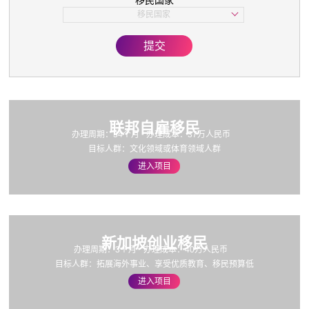
移民国家
子女教育
移民国家
美国
欧洲
提交
亚洲
加拿大
联邦自雇移民
办理周期：34个月
办理成本：37万人民币
目标人群：文化领域或体育领域人群
进入项目
新加坡创业移民
办理周期：3个月
办理成本：40万人民币
目标人群：拓展海外事业、享受优质教育、移民预算低
进入项目