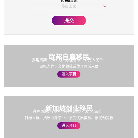
移民国家
子女教育
移民国家
美国
欧洲
提交
亚洲
加拿大
联邦自雇移民
办理周期：34个月
办理成本：37万人民币
目标人群：文化领域或体育领域人群
进入项目
新加坡创业移民
办理周期：3个月
办理成本：40万人民币
目标人群：拓展海外事业、享受优质教育、移民预算低
进入项目