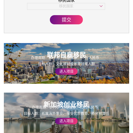
移民国家
子女教育
移民国家
美国
欧洲
提交
亚洲
加拿大
联邦自雇移民
办理周期：34个月
办理成本：37万人民币
目标人群：文化领域或体育领域人群
进入项目
新加坡创业移民
办理周期：3个月
办理成本：40万人民币
目标人群：拓展海外事业、享受优质教育、移民预算低
进入项目