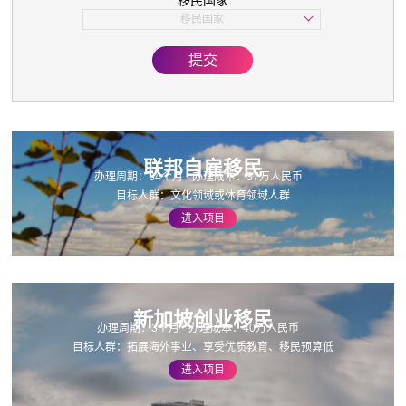
移民国家
子女教育
移民国家
美国
欧洲
提交
亚洲
加拿大
联邦自雇移民
办理周期：34个月
办理成本：37万人民币
目标人群：文化领域或体育领域人群
进入项目
新加坡创业移民
办理周期：3个月
办理成本：40万人民币
目标人群：拓展海外事业、享受优质教育、移民预算低
进入项目