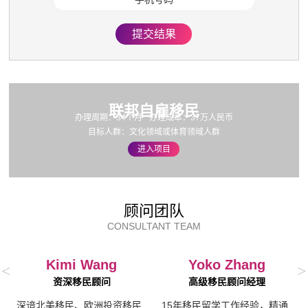
自雇工作经历 最高16分
提交结果
2 年以下 0分
2 年 7分
2 年半 7分
3 年 10分
联邦自雇移民
办理周期：34个月
办理成本：37万人民币
3 年半 10分
目标人群：文化领域或体育领域人群
4 年 14分
进入项目
4 年半 14分
5 年以上 16分
顾问团队
年龄 最高10分
CONSULTANT TEAM
18 ~ 38 岁 10分
39 岁 8分
Kimi Wang
Yoko Zhang
<
>
40 岁 6分
资深移民顾问
高级移民顾问经理
41 岁 4分
深谙北美移民、欧洲投资移民
15年移民留学工作经验，精通