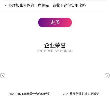
办理加拿大魁省自雇移民，请收下这份实用攻略
等级 7-8 1分
等级 9-10 1分
等级 11-12 1分
更多
法语书面表达 最高1分
等级 1-6 0分
企业荣誉
等级 7-8 1分
ENTERPRISE HONOR
等级 9-10 1分
等级 11-12 1分
英语口头理解能力 最高2分
<
>
等级 1-4 0分
等级 5-8 1分
等级 9-12 2分
2020-2021年度最佳合作伙伴奖
2021移民行业影响力品牌奖
英语口语表达 最高2分
等级 1-4 0分