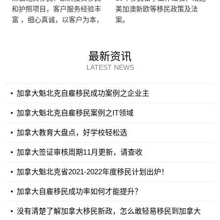
42 岁 2分
硕
和护照项目，客户服务经验丰
美加澳新欧等移民政策及法
43 岁及以上 0分
富 ，细心真诚，以客户为本，
案。
能够为客户做出精准的方案。
法语口头理解能力 最高7分
最新资讯
等级 1-6 0分
LATEST NEWS
等级 7-8 5分
等级 9-10 6分
加拿大魁北克自雇移民成功案例之企业主
等级 11-12 7分
加拿大魁北克自雇移民案例之IT领域
法语口头表达 最高7分
加拿大教育大盘点，好学校轻松选
等级 1-6 0分
加拿大签证审核周期11月更新，请查收
等级 7-8 5分
等级 9-10 6分
加拿大魁北克省2021-2022年度移民计划出炉！
等级 11-12 7分
加拿大自雇移民成功率如何才能提升？
法语书面理解 最高1分
没有清楚了解加拿大移民新政，怎么敢轻易移民到加拿大
等级 1-6 0分