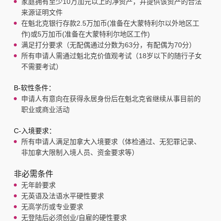
家庭拥有至少10万加元以上的净资产，并提供该资产的合法
来源证明文件
在魁北克银行存款2.5万加币(准备在大蒙特利尔以外地区工
作)或5万加币(准备在大蒙特利尔地区工作)
满足打分要求（无配偶通过分数为63分，有配偶为70分）
所有申请人需通过魁北克价值观考试（18岁以下的随行子女
不需要考试）
B-软性条件：
申请人有意向在获得永居身份后在魁北克省继续从事目前的
职业或商业活动
C-入境要求：
所有申请人满足加拿大入境要求（体检通过、无犯罪记录、
非加拿大限制入境人员、资金要求等）
非必需条件
无年龄要求
无英语及法语水平硬性要求
无高学历或专业要求
无登陆后必须创业/自雇的硬性要求